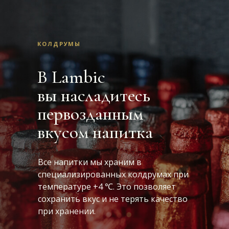
КОЛДРУМЫ
В Lambic
вы насладитесь
первозданным
вкусом напитка
Все напитки мы храним в
специализированных колдрумах при
температуре +4 ℃. Это позволяет
сохранить вкус и не терять качество
при хранении.